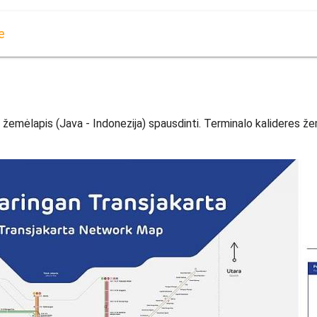
e
žemėlapis (Java - Indonezija) spausdinti. Terminalo kalideres žemė