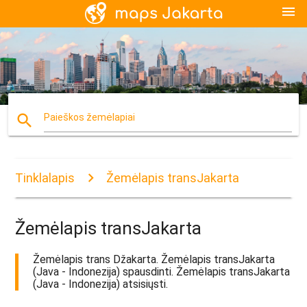
menu
search
Paieškos žemėlapiai
Tinklalapis
Žemėlapis transJakarta
Žemėlapis transJakarta
Žemėlapis trans Džakarta. Žemėlapis transJakarta
(Java - Indonezija) spausdinti. Žemėlapis transJakarta
(Java - Indonezija) atsisiųsti.