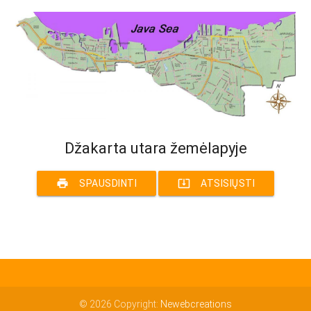
Džakarta utara žemėlapyje
print
system_update_alt
SPAUSDINTI
ATSISIŲSTI
© 2026 Copyright:
Newebcreations